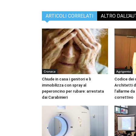
ARTICOLI CORRELATI
ALTRO DALL'A
Cronaca
Agrigento
Chiude in casa i genitori e li
Codice dei c
immobilizza con spray al
Architetti d
peperoncino per rubare: arrestata
l’allarme d
dai Carabinieri
correttivo