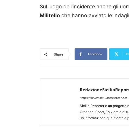
Sul luogo dell’incidente anche gli uom
Militello
che hanno avviato le indagini 
Facebook
Tw
Share
RedazioneSiciliaRepor
https://www.siciliareporter.com
Sicilia Reporter è un progetto 
Cronaca, Sport, Folklore e di tu
un'informazione qualificata e pl