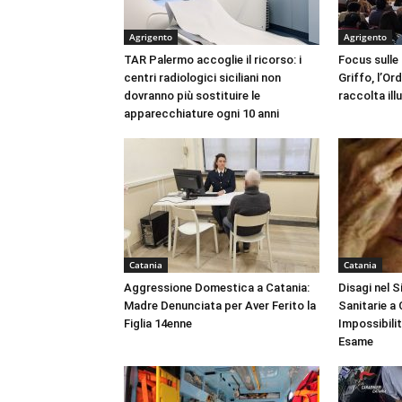
Agrigento
Agrigento
TAR Palermo accoglie il ricorso: i
Focus sulle
centri radiologici siciliani non
Griffo, l’Or
dovranno più sostituire le
raccolta ill
apparecchiature ogni 10 anni
Catania
Catania
Aggressione Domestica a Catania:
Disagi nel 
Madre Denunciata per Aver Ferito la
Sanitarie a
Figlia 14enne
Impossibili
Esame