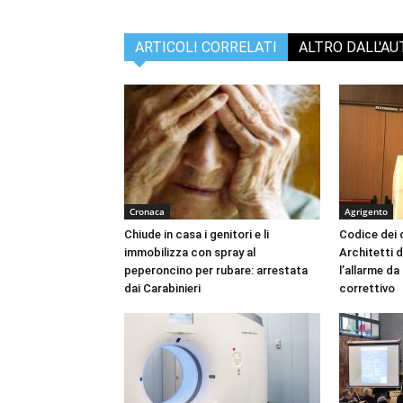
ARTICOLI CORRELATI
ALTRO DALL'A
Cronaca
Agrigento
Chiude in casa i genitori e li
Codice dei c
immobilizza con spray al
Architetti d
peperoncino per rubare: arrestata
l’allarme d
dai Carabinieri
correttivo