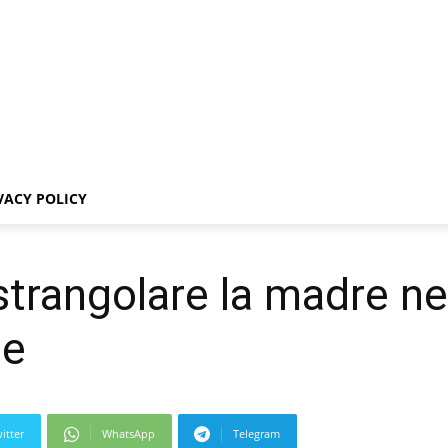
VACY POLICY
i strangolare la madre n
ne
itter
WhatsApp
Telegram