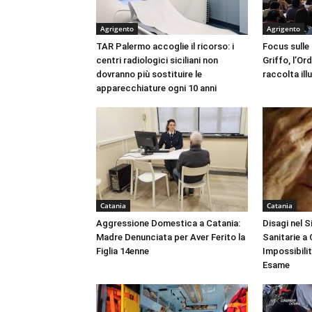
Agrigento
Agrigento
TAR Palermo accoglie il ricorso: i
Focus sulle
centri radiologici siciliani non
Griffo, l’Or
dovranno più sostituire le
raccolta ill
apparecchiature ogni 10 anni
Catania
Catania
Aggressione Domestica a Catania:
Disagi nel 
Madre Denunciata per Aver Ferito la
Sanitarie a
Figlia 14enne
Impossibili
Esame