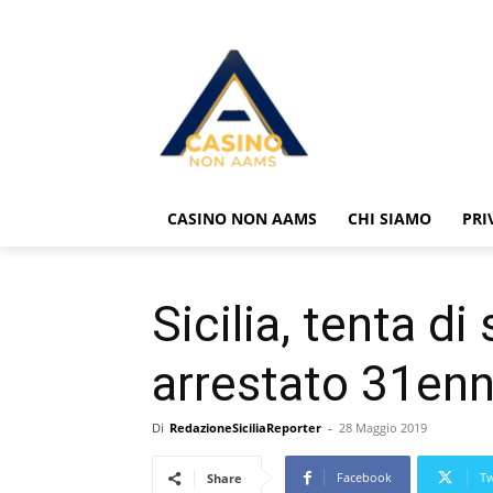
CASINO NON AAMS
CHI SIAMO
PRI
Sicilia, tenta d
arrestato 31en
Di
RedazioneSiciliaReporter
-
28 Maggio 2019
Facebook
Tw
Share