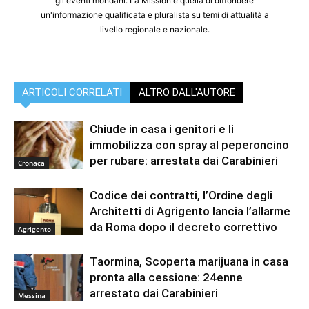
gli eventi mondani. La Mission è quella di diffondere
un'informazione qualificata e pluralista su temi di attualità a
livello regionale e nazionale.
ARTICOLI CORRELATI
ALTRO DALL'AUTORE
Chiude in casa i genitori e li
immobilizza con spray al peperoncino
per rubare: arrestata dai Carabinieri
Cronaca
Codice dei contratti, l’Ordine degli
Architetti di Agrigento lancia l’allarme
da Roma dopo il decreto correttivo
Agrigento
Taormina, Scoperta marijuana in casa
pronta alla cessione: 24enne
arrestato dai Carabinieri
Messina