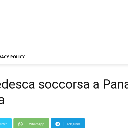
VACY POLICY
 tedesca soccorsa a Pan
a
itter
WhatsApp
Telegram