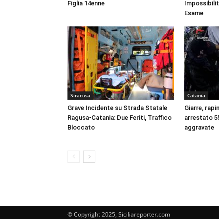
Figlia 14enne
Impossibili
Esame
Siracusa
Catania
Grave Incidente su Strada Statale
Giarre, rapi
Ragusa-Catania: Due Feriti, Traffico
arrestato 55
Bloccato
aggravate
© Copyright 2025, Siciliareporter.com