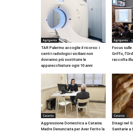
Agrigento
Agrigento
TAR Palermo accoglie il ricorso: i
Focus sulle
centri radiologici siciliani non
Griffo, l’Or
dovranno più sostituire le
raccolta ill
apparecchiature ogni 10 anni
Catania
Catania
Aggressione Domestica a Catania:
Disagi nel 
Madre Denunciata per Aver Ferito la
Sanitarie a