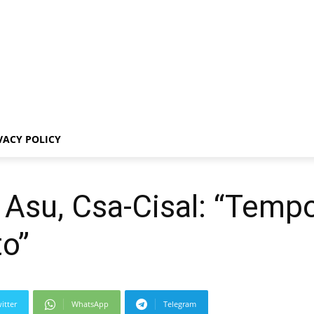
VACY POLICY
a Asu, Csa-Cisal: “Tempo
to”
itter
WhatsApp
Telegram