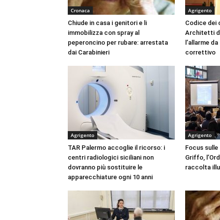
Cronaca
Agrigento
Chiude in casa i genitori e li
Codice dei c
immobilizza con spray al
Architetti d
peperoncino per rubare: arrestata
l’allarme d
dai Carabinieri
correttivo
Agrigento
Agrigento
TAR Palermo accoglie il ricorso: i
Focus sulle
centri radiologici siciliani non
Griffo, l’Or
dovranno più sostituire le
raccolta ill
apparecchiature ogni 10 anni