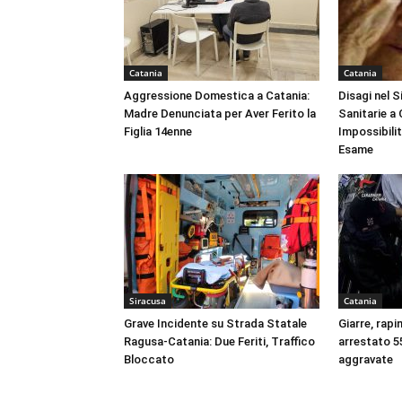
Catania
Catania
Aggressione Domestica a Catania:
Disagi nel 
Madre Denunciata per Aver Ferito la
Sanitarie a
Figlia 14enne
Impossibili
Esame
Siracusa
Catania
Grave Incidente su Strada Statale
Giarre, rapi
Ragusa-Catania: Due Feriti, Traffico
arrestato 55
Bloccato
aggravate