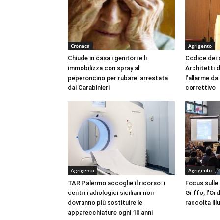
Cronaca
Agrigento
Chiude in casa i genitori e li
Codice dei c
immobilizza con spray al
Architetti d
peperoncino per rubare: arrestata
l’allarme d
dai Carabinieri
correttivo
Agrigento
Agrigento
TAR Palermo accoglie il ricorso: i
Focus sulle
centri radiologici siciliani non
Griffo, l’Or
dovranno più sostituire le
raccolta ill
apparecchiature ogni 10 anni