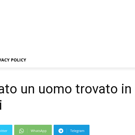
VACY POLICY
tato un uomo trovato in
i
itter
WhatsApp
Telegram