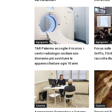
Agrigento
Agrigento
TAR Palermo accoglie il ricorso: i
Focus sulle
centri radiologici siciliani non
Griffo, l’Or
dovranno più sostituire le
raccolta ill
apparecchiature ogni 10 anni
Catania
Catania
Aggressione Domestica a Catania:
Disagi nel 