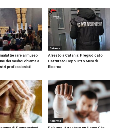
Catania
 malattie rare al museo
Arresto a Catania: Pregiudicato
dine dei medici chiama a
Catturato Dopo Otto Mesi di
ustri professionisti
Ricerca
Palermo
Sistema di Prenotazioni
Palermo, Arrestato un Uomo Che