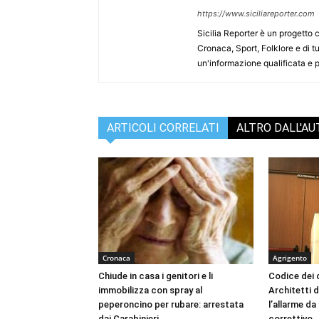
https://www.siciliareporter.com
Sicilia Reporter è un progetto 
Cronaca, Sport, Folklore e di tu
un'informazione qualificata e pl
ARTICOLI CORRELATI
ALTRO DALL'A
Cronaca
Agrigento
Chiude in casa i genitori e li
Codice dei c
immobilizza con spray al
Architetti d
peperoncino per rubare: arrestata
l’allarme d
dai Carabinieri
correttivo