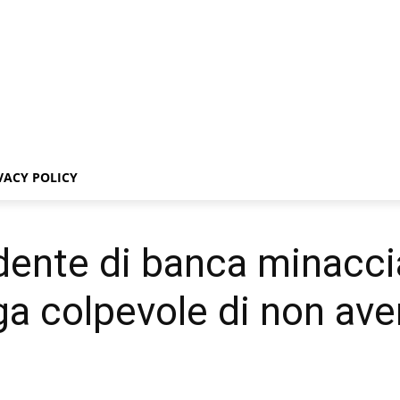
VACY POLICY
dente di banca minacci
ega colpevole di non av