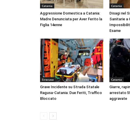
Catania
Catania
Aggressione Domestica a Catania:
Disagi nel 
Madre Denunciata per Aver Ferito la
Sanitarie a
Figlia 14enne
Impossibili
Esame
Siracusa
Catania
Grave Incidente su Strada Statale
Giarre, rapi
Ragusa-Catania: Due Feriti, Traffico
arrestato 55
Bloccato
aggravate