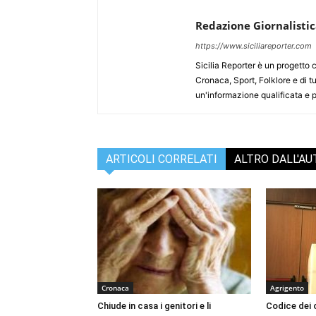
Redazione Giornalisti
https://www.siciliareporter.com
Sicilia Reporter è un progetto 
Cronaca, Sport, Folklore e di tu
un'informazione qualificata e pl
ARTICOLI CORRELATI
ALTRO DALL'A
Cronaca
Agrigento
Chiude in casa i genitori e li
Codice dei c