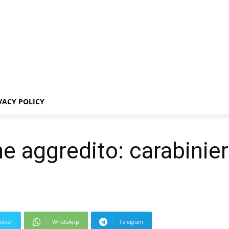
VACY POLICY
e aggredito: carabinieri
itter
WhatsApp
Telegram