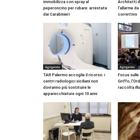
immobilizza con spray al
Architetti d
peperoncino per rubare: arrestata
l’allarme d
dai Carabinieri
correttivo
Agrigento
Agrigento
TAR Palermo accoglie il ricorso: i
Focus sulle
centri radiologici siciliani non
Griffo, l’Or
dovranno più sostituire le
raccolta ill
apparecchiature ogni 10 anni