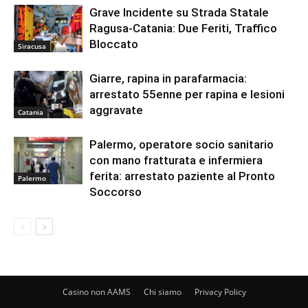
Grave Incidente su Strada Statale
Ragusa-Catania: Due Feriti, Traffico
Bloccato
Siracusa
Giarre, rapina in parafarmacia:
arrestato 55enne per rapina e lesioni
aggravate
Catania
Palermo, operatore socio sanitario
con mano fratturata e infermiera
ferita: arrestato paziente al Pronto
Palermo
Soccorso
Casino non AAMS
Chi siamo
Privacy Policy