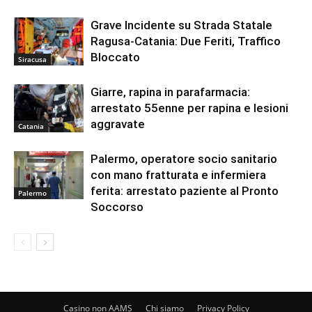
Grave Incidente su Strada Statale
Ragusa-Catania: Due Feriti, Traffico
Bloccato
Siracusa
Giarre, rapina in parafarmacia:
arrestato 55enne per rapina e lesioni
aggravate
Catania
Palermo, operatore socio sanitario
con mano fratturata e infermiera
ferita: arrestato paziente al Pronto
Palermo
Soccorso
Casino non AAMS
Chi siamo
Privacy Policy