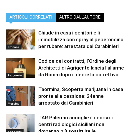
ARTICOLI CORRELATI
ALTRO DALL'AUTORE
Chiude in casa i genitori e li
immobilizza con spray al peperoncino
per rubare: arrestata dai Carabinieri
Cronaca
Codice dei contratti, l’Ordine degli
Architetti di Agrigento lancia l’allarme
da Roma dopo il decreto correttivo
Agrigento
Taormina, Scoperta marijuana in casa
pronta alla cessione: 24enne
arrestato dai Carabinieri
Messina
TAR Palermo accoglie il ricorso: i
centri radiologici siciliani non
dovranno più sostituire le
Agrigento