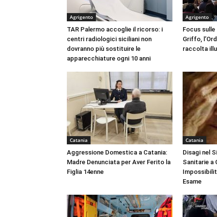
Agrigento
Agrigento
TAR Palermo accoglie il ricorso: i
Focus sulle
centri radiologici siciliani non
Griffo, l’Or
dovranno più sostituire le
raccolta ill
apparecchiature ogni 10 anni
Catania
Catania
Aggressione Domestica a Catania:
Disagi nel 
Madre Denunciata per Aver Ferito la
Sanitarie a
Figlia 14enne
Impossibili
Esame