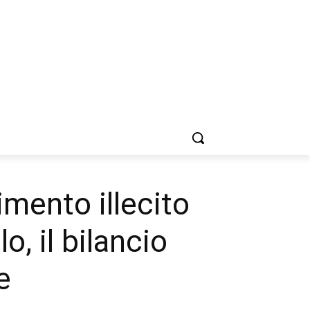
imento illecito
o, il bilancio
e