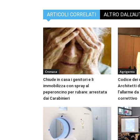
ARTICOLI CORRELATI
ALTRO DALL'A
Cronaca
Agrigento
Chiude in casa i genitori e li
Codice dei c
immobilizza con spray al
Architetti d
peperoncino per rubare: arrestata
l’allarme d
dai Carabinieri
correttivo