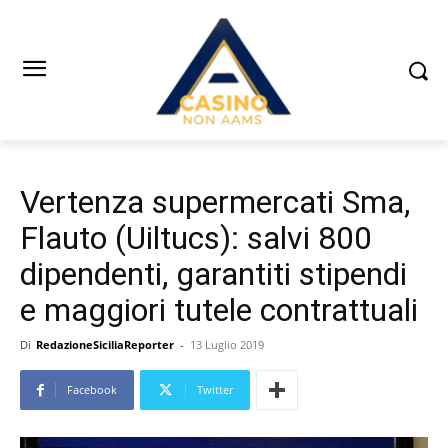
Vertenza supermercati Sma,
Flauto (Uiltucs): salvi 800
dipendenti, garantiti stipendi
e maggiori tutele contrattuali
Di
RedazioneSiciliaReporter
-
13 Luglio 2019
Facebook
Twitter