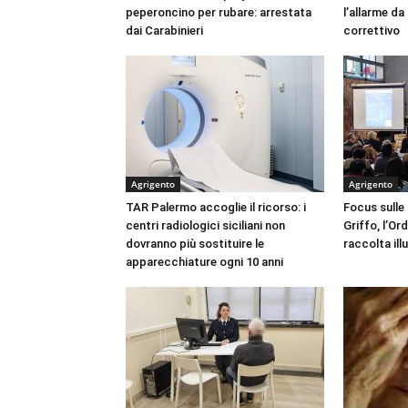
peperoncino per rubare: arrestata
l’allarme d
dai Carabinieri
correttivo
Agrigento
Agrigento
TAR Palermo accoglie il ricorso: i
Focus sulle
centri radiologici siciliani non
Griffo, l’Or
dovranno più sostituire le
raccolta ill
apparecchiature ogni 10 anni