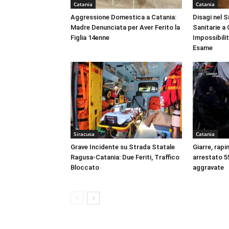
Catania
Catania
Aggressione Domestica a Catania:
Disagi nel 
Madre Denunciata per Aver Ferito la
Sanitarie a
Figlia 14enne
Impossibili
Esame
Siracusa
Catania
Grave Incidente su Strada Statale
Giarre, rapi
Ragusa-Catania: Due Feriti, Traffico
arrestato 55
Bloccato
aggravate