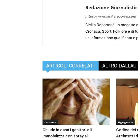
Redazione Giornalisti
https://www.siciliareporter.com
Sicilia Reporter è un progetto 
Cronaca, Sport, Folklore e di tu
un'informazione qualificata e pl
ARTICOLI CORRELATI
ALTRO DALL'A
Cronaca
Agrigento
Chiude in casa i genitori e li
Codice dei c
immobilizza con spray al
Architetti d