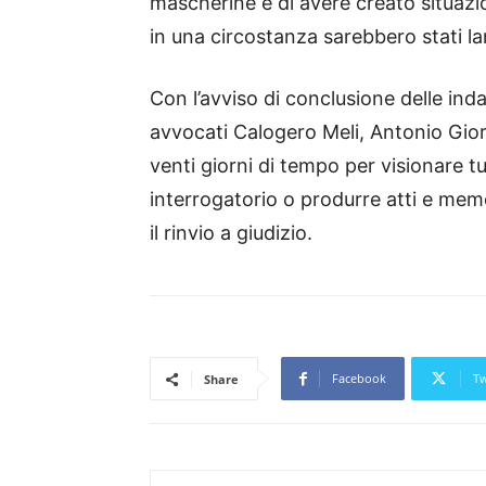
mascherine e di avere creato situazi
in una circostanza sarebbero stati lan
Con l’avviso di conclusione delle indagin
avvocati Calogero Meli, Antonio Gior
venti giorni di tempo per visionare tut
interrogatorio o produrre atti e mem
il rinvio a giudizio.
Facebook
Tw
Share