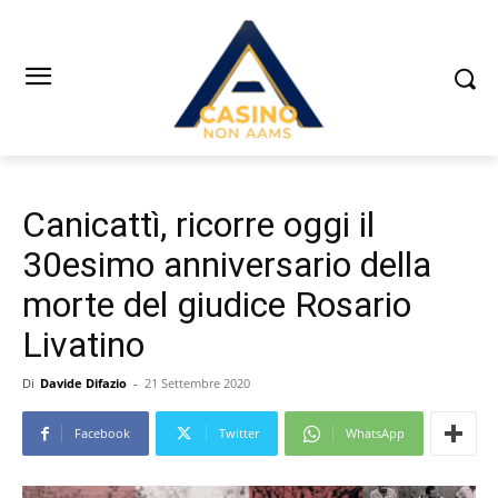
Canicattì, ricorre oggi il
30esimo anniversario della
morte del giudice Rosario
Livatino
Di
Davide Difazio
-
21 Settembre 2020
Facebook
Twitter
WhatsApp