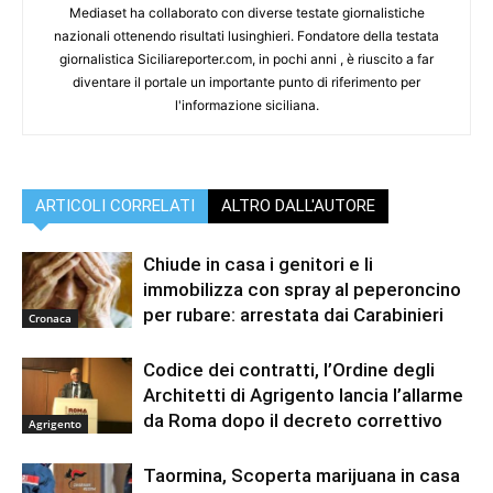
Mediaset ha collaborato con diverse testate giornalistiche
nazionali ottenendo risultati lusinghieri. Fondatore della testata
giornalistica Siciliareporter.com, in pochi anni , è riuscito a far
diventare il portale un importante punto di riferimento per
l'informazione siciliana.
ARTICOLI CORRELATI
ALTRO DALL'AUTORE
Chiude in casa i genitori e li
immobilizza con spray al peperoncino
per rubare: arrestata dai Carabinieri
Cronaca
Codice dei contratti, l’Ordine degli
Architetti di Agrigento lancia l’allarme
da Roma dopo il decreto correttivo
Agrigento
Taormina, Scoperta marijuana in casa