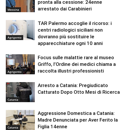
pronta alla cessione: 24enne
arrestato dai Carabinieri
Messina
TAR Palermo accoglie il ricorso: i
centri radiologici siciliani non
dovranno più sostituire le
Agrigento
apparecchiature ogni 10 anni
Focus sulle malattie rare al museo
Griffo, l’Ordine dei medici chiama a
raccolta illustri professionisti
Agrigento
Arresto a Catania: Pregiudicato
Catturato Dopo Otto Mesi di Ricerca
Catania
Aggressione Domestica a Catania:
Madre Denunciata per Aver Ferito la
Figlia 14enne
Catania