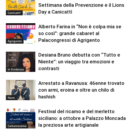
Settimana della Prevenzione e il Lions
Day a Canicattì
Canicatti'
Alberto Farina in “Non è colpa mia se
so così”: grande cabaret al
Palacongressi di Agrigento
Agrigento
Desiana Bruno debutta con “Tutto e
Niente”: un viaggio tra emozioni e
contrasti
In Evidenza
Arrestato a Ravanusa: 46enne trovato
con armi, eroina e oltre un chilo di
hashish
Naro
Festival del ricamo e del merletto
siciliano: a ottobre a Palazzo Moncada
la preziosa arte artigianale
Caltanissetta