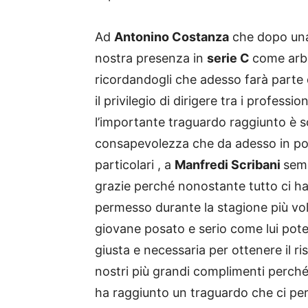
Ad
Antonino Costanza
che dopo una 
nostra presenza in
serie C
come arbi
ricordandogli che adesso farà parte 
il privilegio di dirigere tra i profession
l’importante traguardo raggiunto è s
consapevolezza che da adesso in poi l
particolari , a
Manfredi Scribani
sem
grazie perché nonostante tutto ci h
permesso durante la stagione più vo
giovane posato e serio come lui potes
giusta e necessaria per ottenere il ri
nostri più grandi complimenti perch
ha raggiunto un traguardo che ci pe