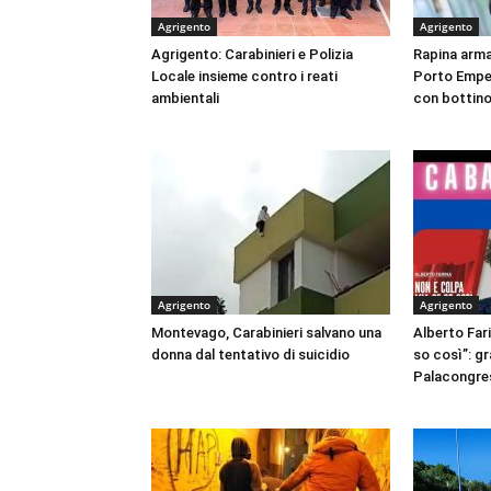
Agrigento
Agrigento
Agrigento: Carabinieri e Polizia
Rapina arma
Locale insieme contro i reati
Porto Empe
ambientali
con bottino
Agrigento
Agrigento
Montevago, Carabinieri salvano una
Alberto Fari
donna dal tentativo di suicidio
so così”: g
Palacongres