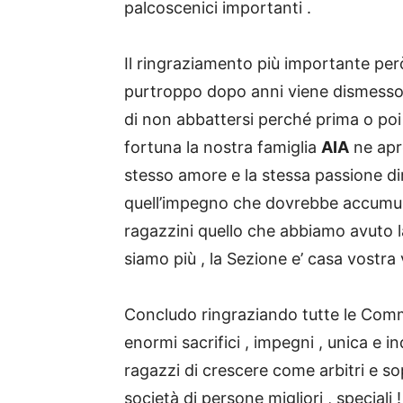
palcoscenici importanti .
Il ringraziamento più importante però
purtroppo dopo anni viene dismesso d
di non abbattersi perché prima o poi
fortuna la nostra famiglia
AIA
ne apre
stesso amore e la stessa passione d
quell’impegno che dovrebbe accumunare
ragazzini quello che abbiamo avuto l
siamo più , la Sezione e’ casa vostra 
Concludo ringraziando tutte le Commi
enormi sacrifici , impegni , unica e 
ragazzi di crescere come arbitri e s
società di persone migliori , speciali !