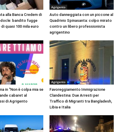
Agrigento
ta alla Banca Credem di
Auto danneggiata con un piccone al
docle: bandito fugge
Quadrivio Spinasanta: colpo mirato
 di quasi 100 mila euro
contro un libero professionista
agrigentino
Agrigento
na in “Non è colpa mia se
Favoreggiamento Immigrazione
rande cabaret al
Clandestina: Due Arresti per
si di Agrigento
Traffico di Migranti tra Bangladesh,
Libia e Italia