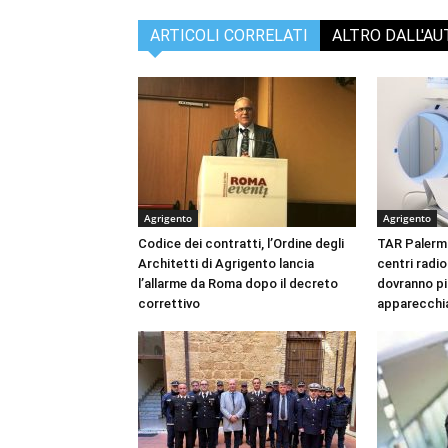
ARTICOLI CORRELATI
ALTRO DALL'A
Agrigento
Agrigento
Codice dei contratti, l’Ordine degli
TAR Palermo 
Architetti di Agrigento lancia
centri radio
l’allarme da Roma dopo il decreto
dovranno più
correttivo
apparecchia