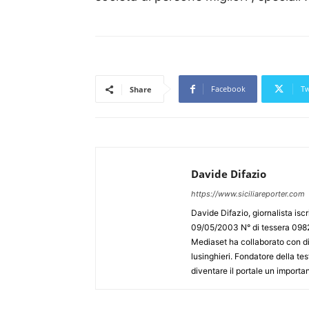
Facebook
Tw
Share
Davide Difazio
https://www.siciliareporter.com
Davide Difazio, giornalista iscri
09/05/2003 N° di tessera 09828
Mediaset ha collaborato con div
lusinghieri. Fondatore della test
diventare il portale un importan