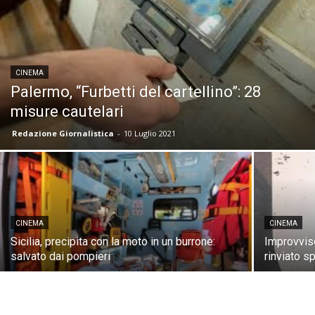
CINEMA
Palermo, “Furbetti del cartellino”: 28
misure cautelari
Redazione Giornalistica
-
10 Luglio 2021
CINEMA
CINEMA
Sicilia, precipita con la moto in un burrone:
Improvviso
salvato dai pompieri
rinviato s